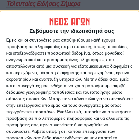
Τελευταίες Ειδήσεις Σήμερα
Ακολούθησε την εφημερίδα ΝΕΟΣ
Σεβόμαστε την ιδιωτικότητά σας
ΑΓΩΝ στο Google News!
Εμείς και οι συνεργάτες μας αποθηκεύουμε και/ή έχουμε
Όλες οι εξελίξεις στην περιοχή της
πρόσβαση σε πληροφορίες σε μια συσκευή, όπως τα cookies,
Καρδίτσας και ευρύτερα της Θεσσαλίας
και επεξεργαζόμαστε προσωπικά δεδομένα, όπως μοναδικοί
αναγνωριστικοί και προσαρμοσμένες πληροφορίες που
αποστέλλονται από μια συσκευή για εξατομικευμένες διαφημίσεις
ΠΡΟΗΓΟΥΜΕΝΟ ΑΡΘΡΟ
ΕΠΟΜΕΝΟ ΑΡΘΡΟ
και περιεχόμενο, μέτρηση διαφήμισης και περιεχομένου, έρευνα
Με το βλέμμα στο...
Επικεφαλής του εκλογικού
ακροατηρίου και ανάπτυξη υπηρεσιών.
Με την άδειά σας, εμείς
ημερολόγιο για το «τσεκ» οι
αγώνα
και οι συνεργάτες μας ενδέχεται να χρησιμοποιήσουμε ακριβή
Καρδιτσιώτες αγρότες
δεδομένα γεωγραφικής τοποθεσίας και ταυτοποίησης μέσω
σάρωσης συσκευών. Μπορείτε να κάνετε κλικ για να συναινέσετε
στην επεξεργασία από εμάς και τους συνεργάτες μας όπως
περιγράφεται παραπάνω. Εναλλακτικά, μπορείτε να αποκτήσετε
πρόσβαση σε πιο λεπτομερείς πληροφορίες και να αλλάξετε τις
προτιμήσεις σας πριν συναινέσετε ή να αρνηθείτε να
συναινέσετε.
Λάβετε υπόψη ότι κάποια επεξεργασία των
προσωπικών σας δεδομένων ενδέχεται να μην απαιτεί τη