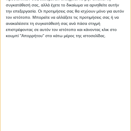
συγκατάθεσή σας, αλλά έχετε το δικαίωμα να αρνηθείτε αυτήν
την επεξεργασία. Οι προτιμήσεις σας θα ισχύουν μόνο για αυτόν
ΝΕΟΣ ΑΓΩΝ
τον ιστότοπο. Μπορείτε να αλλάξετε τις προτιμήσεις σας ή να
https://neosagon.gr
ανακαλέσετε τη συγκατάθεσή σας ανά πάσα στιγμή
επιστρέφοντας σε αυτόν τον ιστότοπο και κάνοντας κλικ στο
Η Αρχαιότερη Καθημερινή Πρωινή Εφημερίδα της Καρδίτσας
κουμπί "Απορρήτου" στο κάτω μέρος της ιστοσελίδας.
ΠΑΡΟΜΟΙΑ ΑΡΘΡΑ