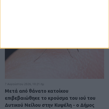
7 Αυγούστου 2026, 10:21 πμ
Μετά από θάνατο κατοίκου
επιβεβαιώθηκε το κρούσμα του ιού του
Δυτικού Νείλου στην Κυψέλη - ο Δήμος