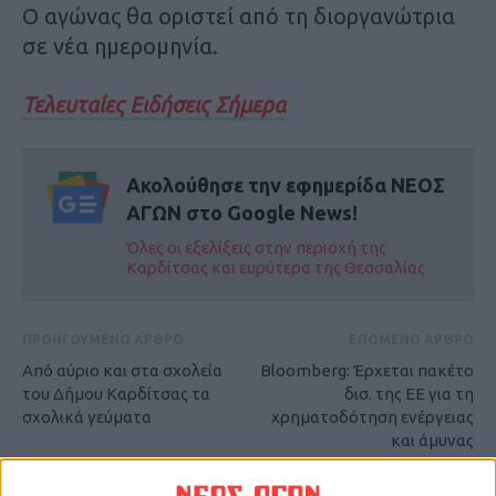
Ο αγώνας θα οριστεί από τη διοργανώτρια
σε νέα ημερομηνία.
Τελευταίες Ειδήσεις Σήμερα
Ακολούθησε την εφημερίδα ΝΕΟΣ
ΑΓΩΝ στο Google News!
Όλες οι εξελίξεις στην περιοχή της
Καρδίτσας και ευρύτερα της Θεσσαλίας
ΠΡΟΗΓΟΥΜΕΝΟ ΑΡΘΡΟ
ΕΠΟΜΕΝΟ ΑΡΘΡΟ
Από αύριο και στα σχολεία
Bloomberg: Έρχεται πακέτο
του Δήμου Καρδίτσας τα
δισ. της ΕΕ για τη
σχολικά γεύματα
χρηματοδότηση ενέργειας
και άμυνας