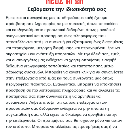
Σεβόμαστε την ιδιωτικότητά σας
Εμείς και οι συνεργάτες μας αποθηκεύουμε και/ή έχουμε
πρόσβαση σε πληροφορίες σε μια συσκευή, όπως τα cookies,
και επεξεργαζόμαστε προσωπικά δεδομένα, όπως μοναδικοί
αναγνωριστικοί και προσαρμοσμένες πληροφορίες που
αποστέλλονται από μια συσκευή για εξατομικευμένες διαφημίσεις
Θεοδόσης Κατσάρας
και περιεχόμενο, μέτρηση διαφήμισης και περιεχομένου, έρευνα
https://neosagon.gr
ακροατηρίου και ανάπτυξη υπηρεσιών.
Με την άδειά σας, εμείς
και οι συνεργάτες μας ενδέχεται να χρησιμοποιήσουμε ακριβή
δεδομένα γεωγραφικής τοποθεσίας και ταυτοποίησης μέσω
σάρωσης συσκευών. Μπορείτε να κάνετε κλικ για να συναινέσετε
στην επεξεργασία από εμάς και τους συνεργάτες μας όπως
περιγράφεται παραπάνω. Εναλλακτικά, μπορείτε να αποκτήσετε
ΠΑΡΟΜΟΙΑ ΑΡΘΡΑ
πρόσβαση σε πιο λεπτομερείς πληροφορίες και να αλλάξετε τις
προτιμήσεις σας πριν συναινέσετε ή να αρνηθείτε να
συναινέσετε.
Λάβετε υπόψη ότι κάποια επεξεργασία των
προσωπικών σας δεδομένων ενδέχεται να μην απαιτεί τη
συγκατάθεσή σας, αλλά έχετε το δικαίωμα να αρνηθείτε αυτήν
την επεξεργασία. Οι προτιμήσεις σας θα ισχύουν μόνο για αυτόν
τον ιστότοπο. Μπορείτε να αλλάξετε τις προτιμήσεις σας ή να