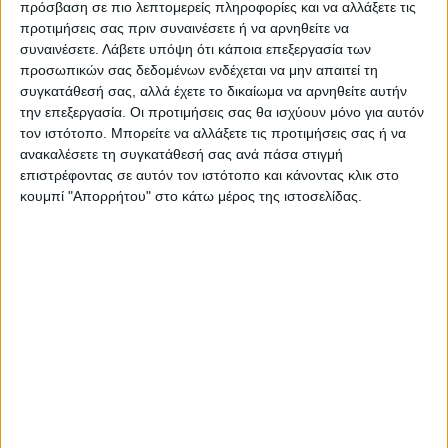
πρόσβαση σε πιο λεπτομερείς πληροφορίες και να αλλάξετε τις
ΑΣ Καρδίτσας – ΑΣ Κόροιβος
προτιμήσεις σας πριν συναινέσετε ή να αρνηθείτε να
συναινέσετε.
Λάβετε υπόψη ότι κάποια επεξεργασία των
Εξ’ αναβολής- 26/01/22
προσωπικών σας δεδομένων ενδέχεται να μην απαιτεί τη
συγκατάθεσή σας, αλλά έχετε το δικαίωμα να αρνηθείτε αυτήν
την επεξεργασία. Οι προτιμήσεις σας θα ισχύουν μόνο για αυτόν
Τελευταίες Ειδήσεις Σήμερα
τον ιστότοπο. Μπορείτε να αλλάξετε τις προτιμήσεις σας ή να
ανακαλέσετε τη συγκατάθεσή σας ανά πάσα στιγμή
επιστρέφοντας σε αυτόν τον ιστότοπο και κάνοντας κλικ στο
Ακολούθησε την εφημερίδα ΝΕΟΣ
κουμπί "Απορρήτου" στο κάτω μέρος της ιστοσελίδας.
ΑΓΩΝ στο Google News!
Όλες οι εξελίξεις στην περιοχή της
Καρδίτσας και ευρύτερα της Θεσσαλίας
ΠΡΟΗΓΟΥΜΕΝΟ ΑΡΘΡΟ
ΕΠΟΜΕΝΟ ΑΡΘΡΟ
Τι είδαμε στο Αλκαζάρ...
Πραγματοποιήθηκαν τα
εγκαίνια των νέων γραφείων
της MANDYNAMIC στην
Αθήνα από τον ΥΠΑΝ κ.