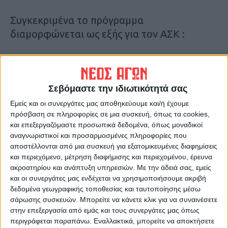
Συγκεκριμένα το πρόγραμμα
διαμορφώνεται ως εξής για τον ΑΣΚ :
13η Αγωνιστική – 08/01/22
ΑΣ Καρδίτσας – ΑΕ Ψυχικού
Σεβόμαστε την ιδιωτικότητά σας
Εξ’ αναβολής -12/01/22
Εμείς και οι συνεργάτες μας αποθηκεύουμε και/ή έχουμε
Χαρ. Τρικούπης – ΑΣ Καρδίτσας
πρόσβαση σε πληροφορίες σε μια συσκευή, όπως τα cookies,
και επεξεργαζόμαστε προσωπικά δεδομένα, όπως μοναδικοί
αναγνωριστικοί και προσαρμοσμένες πληροφορίες που
14η Αγωνιστική – 15/01/22
αποστέλλονται από μια συσκευή για εξατομικευμένες διαφημίσεις
ΑΟ Αμύντας – ΑΣ Καρδίτσας
και περιεχόμενο, μέτρηση διαφήμισης και περιεχομένου, έρευνα
ακροατηρίου και ανάπτυξη υπηρεσιών.
Με την άδειά σας, εμείς
και οι συνεργάτες μας ενδέχεται να χρησιμοποιήσουμε ακριβή
Εξ’ αναβολής – 19/01/22
δεδομένα γεωγραφικής τοποθεσίας και ταυτοποίησης μέσω
ΑΣ Καρδίτσας- ΓΣ Ελευθερούπολης
σάρωσης συσκευών. Μπορείτε να κάνετε κλικ για να συναινέσετε
στην επεξεργασία από εμάς και τους συνεργάτες μας όπως
περιγράφεται παραπάνω. Εναλλακτικά, μπορείτε να αποκτήσετε
15η Αγωνιστική – 22/01/22