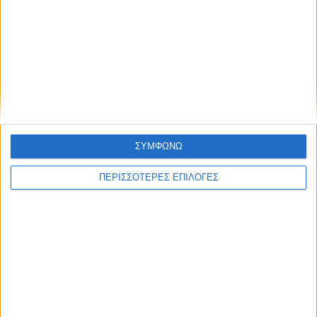
ΣΥΜΦΩΝΩ
ΠΕΡΙΣΣΟΤΕΡΕΣ ΕΠΙΛΟΓΕΣ
ΑΘΛΗΤΙΚΑ
Τα δύο... «Τσάμπιονς Λιγκ» της Αντιγόνης!