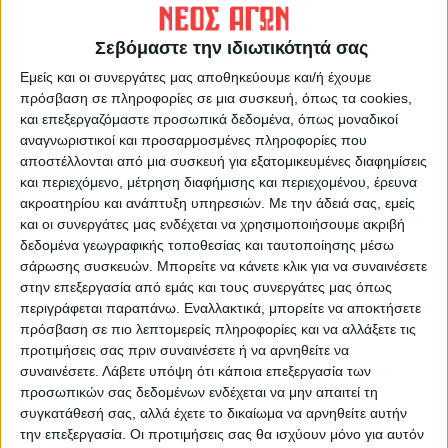
Επισημάνσεις
Οι τρίτεκνοι κοντά στα
πρωτάκια
Σεβόμαστε την ιδιωτικότητά σας
Εμείς και οι συνεργάτες μας αποθηκεύουμε και/ή έχουμε
πρόσβαση σε πληροφορίες σε μια συσκευή, όπως τα cookies,
και επεξεργαζόμαστε προσωπικά δεδομένα, όπως μοναδικοί
αναγνωριστικοί και προσαρμοσμένες πληροφορίες που
αποστέλλονται από μια συσκευή για εξατομικευμένες διαφημίσεις
και περιεχόμενο, μέτρηση διαφήμισης και περιεχομένου, έρευνα
ακροατηρίου και ανάπτυξη υπηρεσιών.
Με την άδειά σας, εμείς
και οι συνεργάτες μας ενδέχεται να χρησιμοποιήσουμε ακριβή
ΝΕΟΣ ΑΓΩΝ
δεδομένα γεωγραφικής τοποθεσίας και ταυτοποίησης μέσω
σάρωσης συσκευών. Μπορείτε να κάνετε κλικ για να συναινέσετε
https://neosagon.gr
στην επεξεργασία από εμάς και τους συνεργάτες μας όπως
Η Αρχαιότερη Καθημερινή Πρωινή Εφημερίδα της Καρδίτσας
περιγράφεται παραπάνω. Εναλλακτικά, μπορείτε να αποκτήσετε
πρόσβαση σε πιο λεπτομερείς πληροφορίες και να αλλάξετε τις
προτιμήσεις σας πριν συναινέσετε ή να αρνηθείτε να
συναινέσετε.
Λάβετε υπόψη ότι κάποια επεξεργασία των
προσωπικών σας δεδομένων ενδέχεται να μην απαιτεί τη
συγκατάθεσή σας, αλλά έχετε το δικαίωμα να αρνηθείτε αυτήν
ΠΑΡΟΜΟΙΑ ΑΡΘΡΑ
την επεξεργασία. Οι προτιμήσεις σας θα ισχύουν μόνο για αυτόν