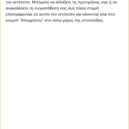
τον ιστότοπο. Μπορείτε να αλλάξετε τις προτιμήσεις σας ή να
ανακαλέσετε τη συγκατάθεσή σας ανά πάσα στιγμή
επιστρέφοντας σε αυτόν τον ιστότοπο και κάνοντας κλικ στο
κουμπί "Απορρήτου" στο κάτω μέρος της ιστοσελίδας.
ΓΝΩΜΕΣ & ΣΧΟΛΙΑ
Εγκρίθηκε η κατανομή 14 εκ. ευρώ για τα
έργα υποδομής στη νέα Μεταμόρφωση