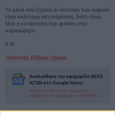
Το μόνο που ζητούν οι κάτοικοι των χωριών
είναι καλύτερη αστυνόμευση, διότι όπως
λένε η κατάσταση έχει φτάσει στο
απροχώρητο.
Κ.Φ.
Τελευταίες Ειδήσεις Σήμερα
Ακολούθησε την εφημερίδα ΝΕΟΣ
ΑΓΩΝ στο Google News!
Όλες οι εξελίξεις στην περιοχή της
Καρδίτσας και ευρύτερα της Θεσσαλίας
ΠΡΟΗΓΟΥΜΕΝΟ ΑΡΘΡΟ
ΕΠΟΜΕΝΟ ΑΡΘΡΟ