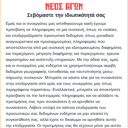
ΠΡΟΗΓΟΥΜΕΝΟ ΑΡΘΡΟ
ΕΠΟΜΕΝΟ ΑΡΘΡΟ
Ένας ποδηλάτης στο...
Καλύτερες συνθήκες....
Σεβόμαστε την ιδιωτικότητά σας
πλευρό της ΦΛΟΓΑΣ
Εμείς και οι συνεργάτες μας αποθηκεύουμε και/ή έχουμε
πρόσβαση σε πληροφορίες σε μια συσκευή, όπως τα cookies,
και επεξεργαζόμαστε προσωπικά δεδομένα, όπως μοναδικοί
αναγνωριστικοί και προσαρμοσμένες πληροφορίες που
αποστέλλονται από μια συσκευή για εξατομικευμένες διαφημίσεις
και περιεχόμενο, μέτρηση διαφήμισης και περιεχομένου, έρευνα
ακροατηρίου και ανάπτυξη υπηρεσιών.
Με την άδειά σας, εμείς
και οι συνεργάτες μας ενδέχεται να χρησιμοποιήσουμε ακριβή
δεδομένα γεωγραφικής τοποθεσίας και ταυτοποίησης μέσω
ΝΕΟΣ ΑΓΩΝ
σάρωσης συσκευών. Μπορείτε να κάνετε κλικ για να συναινέσετε
στην επεξεργασία από εμάς και τους συνεργάτες μας όπως
https://neosagon.gr
περιγράφεται παραπάνω. Εναλλακτικά, μπορείτε να αποκτήσετε
Η Αρχαιότερη Καθημερινή Πρωινή Εφημερίδα της Καρδίτσας
πρόσβαση σε πιο λεπτομερείς πληροφορίες και να αλλάξετε τις
προτιμήσεις σας πριν συναινέσετε ή να αρνηθείτε να
συναινέσετε.
Λάβετε υπόψη ότι κάποια επεξεργασία των
προσωπικών σας δεδομένων ενδέχεται να μην απαιτεί τη
συγκατάθεσή σας, αλλά έχετε το δικαίωμα να αρνηθείτε αυτήν
την επεξεργασία. Οι προτιμήσεις σας θα ισχύουν μόνο για αυτόν