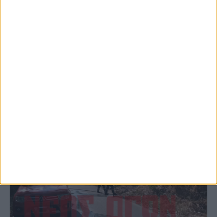
Παρανάλωμα του πυρός έγινε ΙΧ έξω από
το Μορφοβούνι, έσπευσε η Πυροσβεστική
(ΦΩΤΟ)
ΚΑΡΔΙΤΣΑ