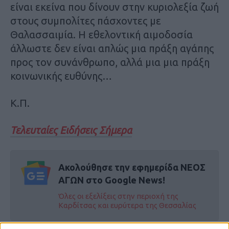
είναι εκείνα που δίνουν στην κυριολεξία ζωή
στους συμπολίτες πάσχοντες με
Θαλασσαιμία. Η εθελοντική αιμοδοσία
άλλωστε δεν είναι απλώς μια πράξη αγάπης
προς τον συνάνθρωπο, αλλά μια μια πράξη
κοινωνικής ευθύνης…
Κ.Π.
Τελευταίες Ειδήσεις Σήμερα
Ακολούθησε την εφημερίδα ΝΕΟΣ
ΑΓΩΝ στο Google News!
Όλες οι εξελίξεις στην περιοχή της
Καρδίτσας και ευρύτερα της Θεσσαλίας