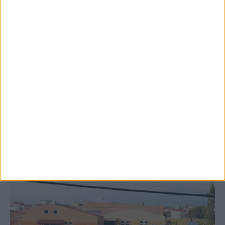
8 Αυγούστου 2026, 9:41 πμ
Δωρεά ακινήτου και μελέτης για τη
δημιουργία «Κειμηλιοαρχείου» στη
Ρεντίνα
ΚΑΡΔΙΤΣΑ