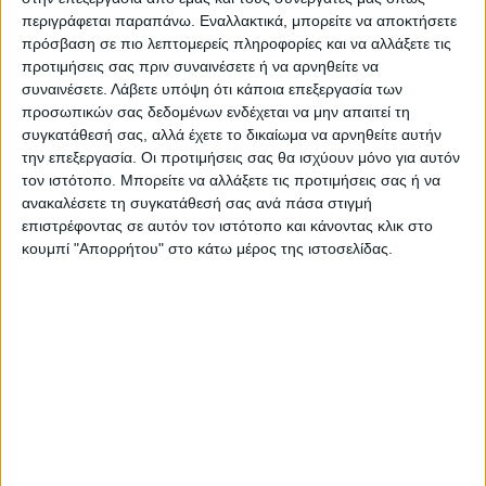
έργο πρέπει να ολοκληρωθεί όπως
περιγράφεται παραπάνω. Εναλλακτικά, μπορείτε να αποκτήσετε
προβλέπεται από την μελέτη.
πρόσβαση σε πιο λεπτομερείς πληροφορίες και να αλλάξετε τις
Να θυμίσουμε ότι η περάτωση του
προτιμήσεις σας πριν συναινέσετε ή να αρνηθείτε να
συναινέσετε.
Λάβετε υπόψη ότι κάποια επεξεργασία των
έργου έχει λάβει παράταση.
προσωπικών σας δεδομένων ενδέχεται να μην απαιτεί τη
συγκατάθεσή σας, αλλά έχετε το δικαίωμα να αρνηθείτε αυτήν
την επεξεργασία. Οι προτιμήσεις σας θα ισχύουν μόνο για αυτόν
Αναλυτικότερα στην έντυπη έκδοση του Νέου
τον ιστότοπο. Μπορείτε να αλλάξετε τις προτιμήσεις σας ή να
Αγώνα
ανακαλέσετε τη συγκατάθεσή σας ανά πάσα στιγμή
επιστρέφοντας σε αυτόν τον ιστότοπο και κάνοντας κλικ στο
Τελευταίες Ειδήσεις Σήμερα
κουμπί "Απορρήτου" στο κάτω μέρος της ιστοσελίδας.
Ακολούθησε την εφημερίδα ΝΕΟΣ
ΑΓΩΝ στο Google News!
Όλες οι εξελίξεις στην περιοχή της
Καρδίτσας και ευρύτερα της Θεσσαλίας
ΠΡΟΗΓΟΥΜΕΝΟ ΑΡΘΡΟ
ΕΠΟΜΕΝΟ ΑΡΘΡΟ