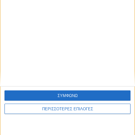
ΣΥΜΦΩΝΩ
ΠΕΡΙΣΣΟΤΕΡΕΣ ΕΠΙΛΟΓΕΣ
ΚΑΡΔΙΤΣΑ
Σύλληψη στην Καρδίτσα για κλοπή
ηλεκτρικής ενέργειας