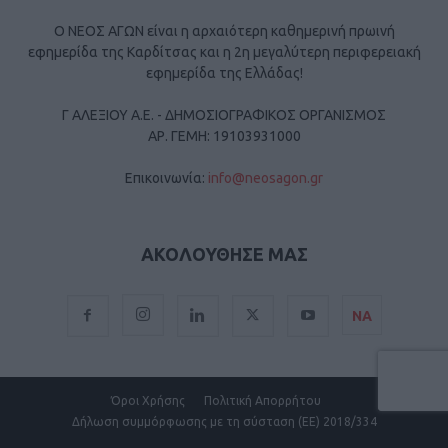
Ο ΝΕΟΣ ΑΓΩΝ είναι η αρχαιότερη καθημερινή πρωινή
εφημερίδα της Καρδίτσας και η 2η μεγαλύτερη περιφερειακή
εφημερίδα της Ελλάδας!
Γ ΑΛΕΞΙΟΥ Α.Ε. - ΔΗΜΟΣΙΟΓΡΑΦΙΚΟΣ ΟΡΓΑΝΙΣΜΟΣ
ΑΡ. ΓΕΜΗ: 19103931000
Επικοινωνία:
info@neosagon.gr
ΑΚΟΛΟΥΘΗΣΕ ΜΑΣ
ΝΑ
Όροι Χρήσης
Πολιτική Απορρήτου
Δήλωση συμμόρφωσης με τη σύσταση (ΕΕ) 2018/334