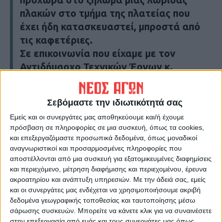
πλακών στο τμήμα της πλατείας που
έχει ήδη κατασκευαστεί, μπροστά από
τις καφετέριες.
Σε επικοινωνία που είχαμε με τον
Αντιδήμαρχο Τεχνικών Έργων κ.
Παναγιώτη Σβερώνη, σημείωσε ότι οι
εργασίες υλοποιούνται με βάση τη
Σεβόμαστε την ιδιωτικότητά σας
μελέτη που είχε συντάξει η
Εμείς και οι συνεργάτες μας αποθηκεύουμε και/ή έχουμε
προηγούμενη δημοτική αρχή. Ο
πρόσβαση σε πληροφορίες σε μια συσκευή, όπως τα cookies,
Δήμαρχος Καρδίτσας κ. Βασίλης
και επεξεργαζόμαστε προσωπικά δεδομένα, όπως μοναδικοί
Τσιάκος ανέφερε στο
Νέο Αγώνα
ότι
αναγνωριστικοί και προσαρμοσμένες πληροφορίες που
στο τμήμα αυτό προβλέπεται με βάση
αποστέλλονται από μια συσκευή για εξατομικευμένες διαφημίσεις
και περιεχόμενο, μέτρηση διαφήμισης και περιεχομένου, έρευνα
τη μελέτη με την οποία δημοπρατήθηκε
ακροατηρίου και ανάπτυξη υπηρεσιών.
Με την άδειά σας, εμείς
το έργο να τοποθετηθεί γρανίτης. Η
και οι συνεργάτες μας ενδέχεται να χρησιμοποιήσουμε ακριβή
προηγούμενη δημοτική αρχή αντί για
δεδομένα γεωγραφικής τοποθεσίας και ταυτοποίησης μέσω
σάρωσης συσκευών. Μπορείτε να κάνετε κλικ για να συναινέσετε
γρανίτη τοποθέτησε πλάκες και το
στην επεξεργασία από εμάς και τους συνεργάτες μας όπως