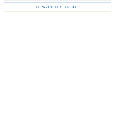
ΠΕΡΙΣΣΟΤΕΡΕΣ ΕΠΙΛΟΓΕΣ
ΚΑΡΔΙΤΣΑ
Άρχισε η ιερακοθηρία στο Παυσίλυπο για
τα κορακοειδή (ΒΙΝΤΕΟ)