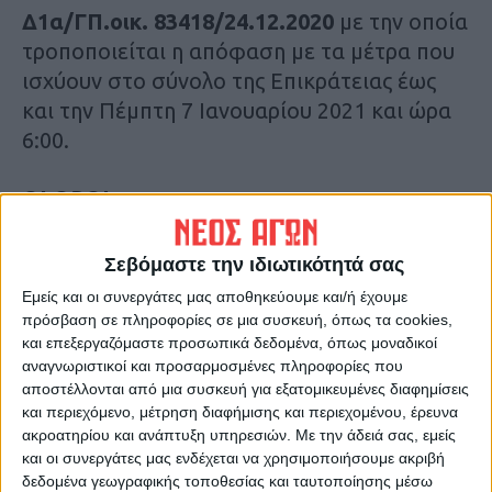
Δ1α/ΓΠ.οικ. 83418/24.12.2020
με την οποία
τροποποιείται η απόφαση με τα μέτρα που
ισχύουν στο σύνολο της Επικράτειας έως
και την Πέμπτη 7 Ιανουαρίου 2021 και ώρα
6:00.
ΟΙ ΟΡΟΙ
ιζ)
Μετακίνηση κυνηγών ή αλιέων για την
Σεβόμαστε την ιδιωτικότητά σας
άσκηση θήρας / αλιείας υπό τις ακόλουθες
Εμείς και οι συνεργάτες μας αποθηκεύουμε και/ή έχουμε
προϋποθέσεις:
πρόσβαση σε πληροφορίες σε μια συσκευή, όπως τα cookies,
και επεξεργαζόμαστε προσωπικά δεδομένα, όπως μοναδικοί
αναγνωριστικοί και προσαρμοσμένες πληροφορίες που
ιζα)
Η εν λόγω μετακίνηση
αποστέλλονται από μια συσκευή για εξατομικευμένες διαφημίσεις
πραγματοποιείται αποκλειστικά εντός της
και περιεχόμενο, μέτρηση διαφήμισης και περιεχομένου, έρευνα
οικείας Περιφερειακής Ενότητας, ή
ακροατηρίου και ανάπτυξη υπηρεσιών.
Με την άδειά σας, εμείς
και οι συνεργάτες μας ενδέχεται να χρησιμοποιήσουμε ακριβή
εξαιρετικά στην περίπτωση της Αττικής
δεδομένα γεωγραφικής τοποθεσίας και ταυτοποίησης μέσω