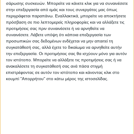
εντός των ορίων της Περιφέρειας,
σάρωσης συσκευών. Μπορείτε να κάνετε κλικ για να συναινέσετε
στην επεξεργασία από εμάς και τους συνεργάτες μας όπως
ιζβ)
συμμετοχή μέχρι και δύο (2) ατόμων
περιγράφεται παραπάνω. Εναλλακτικά, μπορείτε να αποκτήσετε
πρόσβαση σε πιο λεπτομερείς πληροφορίες και να αλλάξετε τις
κυνηγών/ αλιέων για λόγους ασφαλείας,
προτιμήσεις σας πριν συναινέσετε ή να αρνηθείτε να
συναινέσετε.
Λάβετε υπόψη ότι κάποια επεξεργασία των
ιζγ)
εφαρμογή όλων των μέτρων
προσωπικών σας δεδομένων ενδέχεται να μην απαιτεί τη
προστασίας της δημόσιας υγείας κατά τη
συγκατάθεσή σας, αλλά έχετε το δικαίωμα να αρνηθείτε αυτήν
την επεξεργασία. Οι προτιμήσεις σας θα ισχύουν μόνο για αυτόν
διάρκεια της συγκεκριμένης
τον ιστότοπο. Μπορείτε να αλλάξετε τις προτιμήσεις σας ή να
δραστηριότητας.
ανακαλέσετε τη συγκατάθεσή σας ανά πάσα στιγμή
επιστρέφοντας σε αυτόν τον ιστότοπο και κάνοντας κλικ στο
κουμπί "Απορρήτου" στο κάτω μέρος της ιστοσελίδας.
Μετά τις 7 Ιανουαρίου η κυβέρνηση θα
εξετάσει και πάλι το θέμα. Σύμφωνα με
πληροφορίες, από τις 2 Ιανουαρίου 2021 θα
ξεκινήσουν την εργασία τους κι οι
θυροφύλακες.
Τελευταίες Ειδήσεις Σήμερα