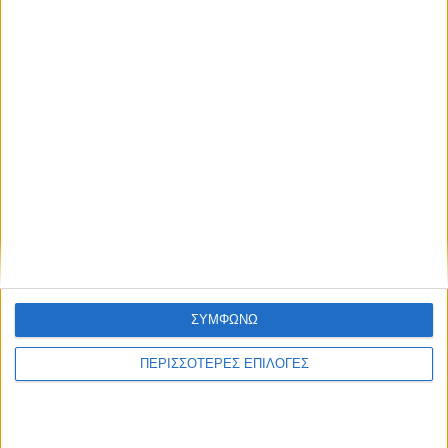
13 Σεπτεμβρίου 2017, 10:26 μμ
Τι είναι η Ζέα και γιατί
απαγορεύτηκε στην Ελλάδα;
ΔΙΑΤΡΟΦΗ
ΣΥΜΦΩΝΩ
ΠΕΡΙΣΣΟΤΕΡΕΣ ΕΠΙΛΟΓΕΣ