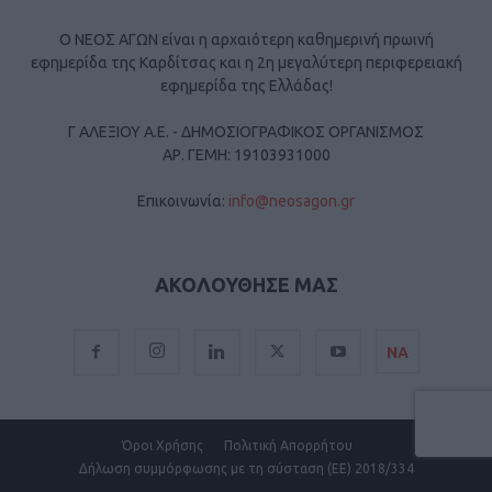
Ο ΝΕΟΣ ΑΓΩΝ είναι η αρχαιότερη καθημερινή πρωινή
εφημερίδα της Καρδίτσας και η 2η μεγαλύτερη περιφερειακή
εφημερίδα της Ελλάδας!
Γ ΑΛΕΞΙΟΥ Α.Ε. - ΔΗΜΟΣΙΟΓΡΑΦΙΚΟΣ ΟΡΓΑΝΙΣΜΟΣ
ΑΡ. ΓΕΜΗ: 19103931000
Επικοινωνία:
info@neosagon.gr
ΑΚΟΛΟΥΘΗΣΕ ΜΑΣ
ΝΑ
Όροι Χρήσης
Πολιτική Απορρήτου
Δήλωση συμμόρφωσης με τη σύσταση (ΕΕ) 2018/334