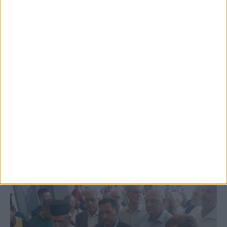
5 Αυγούστου 2026, 6:01 μμ
Επέμβαση της Πυροσβεστικής σε εστία
φωτιάς πίσω από τον σταθμό του ΟΣΕ
(φωτο & βιντεο)
ΚΑΡΔΙΤΣΑ