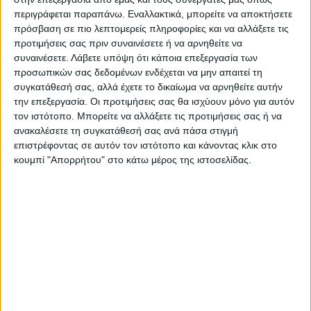
περιγράφεται παραπάνω. Εναλλακτικά, μπορείτε να αποκτήσετε
πρόσβαση σε πιο λεπτομερείς πληροφορίες και να αλλάξετε τις
προτιμήσεις σας πριν συναινέσετε ή να αρνηθείτε να
συναινέσετε.
Λάβετε υπόψη ότι κάποια επεξεργασία των
προσωπικών σας δεδομένων ενδέχεται να μην απαιτεί τη
O ενδοσκοπικός υπέρηχος (EUS) έχει διευρύνει
συγκατάθεσή σας, αλλά έχετε το δικαίωμα να αρνηθείτε αυτήν
σημαντικά το φάσμα των διαγνωστικών και
την επεξεργασία. Οι προτιμήσεις σας θα ισχύουν μόνο για αυτόν
θεραπευτικών προσεγγίσεων σε παθήσεις του
τον ιστότοπο. Μπορείτε να αλλάξετε τις προτιμήσεις σας ή να
γαστρεντερικού σωλήνα. Ο ενδοσκοπικός υπέρηχος
ανακαλέσετε τη συγκατάθεσή σας ανά πάσα στιγμή
είναι ένας...
επιστρέφοντας σε αυτόν τον ιστότοπο και κάνοντας κλικ στο
κουμπί "Απορρήτου" στο κάτω μέρος της ιστοσελίδας.
5 Φεβρουαρίου 2024, 12:28 μμ
Ατοπική δερματίτιδα: απαντήσεις
σε συχνές ερωτήσεις
ΥΓΕΙΑ