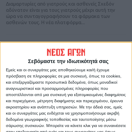
Διαμαρτυρίες από γιατρούς και ασθενείς Σχεδόν
αδύνατον είναι για τους γιατρούς μέχρι αυτή την
ώρα να συνταγογραφήσουν τα φάρμακα των
ασθενών τους. Η νέα πλατφόρμα...
30 Δεκεμβρίου 2024, 10:57 πμ
Ενδοσκοπικό Υπερηχογράφημα
Σεβόμαστε την ιδιωτικότητά σας
ΥΓΕΙΑ
Εμείς και οι συνεργάτες μας αποθηκεύουμε και/ή έχουμε
πρόσβαση σε πληροφορίες σε μια συσκευή, όπως τα cookies,
και επεξεργαζόμαστε προσωπικά δεδομένα, όπως μοναδικοί
αναγνωριστικοί και προσαρμοσμένες πληροφορίες που
αποστέλλονται από μια συσκευή για εξατομικευμένες διαφημίσεις
και περιεχόμενο, μέτρηση διαφήμισης και περιεχομένου, έρευνα
ακροατηρίου και ανάπτυξη υπηρεσιών.
Με την άδειά σας, εμείς
και οι συνεργάτες μας ενδέχεται να χρησιμοποιήσουμε ακριβή
δεδομένα γεωγραφικής τοποθεσίας και ταυτοποίησης μέσω
σάρωσης συσκευών. Μπορείτε να κάνετε κλικ για να συναινέσετε
στην επεξεργασία από εμάς και τους συνεργάτες μας όπως