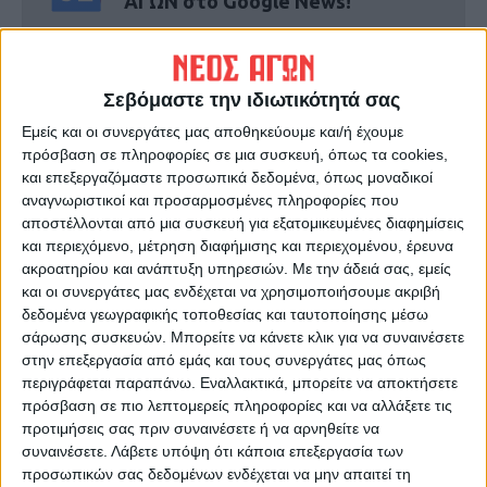
ΑΓΩΝ στο Google News!
Όλες οι εξελίξεις στην περιοχή της
Καρδίτσας και ευρύτερα της Θεσσαλίας
Σεβόμαστε την ιδιωτικότητά σας
ΠΡΟΗΓΟΥΜΕΝΟ ΑΡΘΡΟ
ΕΠΟΜΕΝΟ ΑΡΘΡΟ
Εμείς και οι συνεργάτες μας αποθηκεύουμε και/ή έχουμε
πρόσβαση σε πληροφορίες σε μια συσκευή, όπως τα cookies,
Η καρδιά του Νικολάου
Δύο κρούσματα στον β'
και επεξεργαζόμαστε προσωπικά δεδομένα, όπως μοναδικοί
Πλαστήρα δεν σταμάτησε να
παιδικό σταθμό του Δήμου
αναγνωριστικοί και προσαρμοσμένες πληροφορίες που
χτυπά ποτέ για την Καρδίτσα
Καρδίτσας και 14ημερη
αποστέλλονται από μια συσκευή για εξατομικευμένες διαφημίσεις
αναστολή λειτουργίας
και περιεχόμενο, μέτρηση διαφήμισης και περιεχομένου, έρευνα
ακροατηρίου και ανάπτυξη υπηρεσιών.
Με την άδειά σας, εμείς
και οι συνεργάτες μας ενδέχεται να χρησιμοποιήσουμε ακριβή
δεδομένα γεωγραφικής τοποθεσίας και ταυτοποίησης μέσω
σάρωσης συσκευών. Μπορείτε να κάνετε κλικ για να συναινέσετε
στην επεξεργασία από εμάς και τους συνεργάτες μας όπως
περιγράφεται παραπάνω. Εναλλακτικά, μπορείτε να αποκτήσετε
πρόσβαση σε πιο λεπτομερείς πληροφορίες και να αλλάξετε τις
προτιμήσεις σας πριν συναινέσετε ή να αρνηθείτε να
Θεοδόσης Κατσάρας
συναινέσετε.
Λάβετε υπόψη ότι κάποια επεξεργασία των
προσωπικών σας δεδομένων ενδέχεται να μην απαιτεί τη
https://neosagon.gr