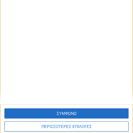
Στο Πρόγραμμα της Περιφέρειας
Θεσσαλίας η κερκίδα στο γήπεδο του
Μασχολουρίου
ΘΕΣΣΑΛΙΑ FM
ΑΚΟΥΣΤΕ ΖΩΝΤΑΝΑ
ΣΥΜΦΩΝΩ
ΠΕΡΙΣΣΟΤΕΡΕΣ ΕΠΙΛΟΓΕΣ
ΕΠΙΚΕΦΑΛΗΣ ΕΙΔΗΣΕΙΣ