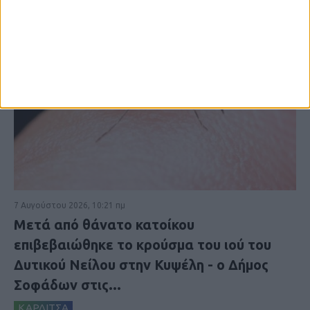
7 Αυγούστου 2026, 10:21 πμ
Μετά από θάνατο κατοίκου
επιβεβαιώθηκε το κρούσμα του ιού του
Δυτικού Νείλου στην Κυψέλη - ο Δήμος
Σοφάδων στις...
ΚΑΡΔΙΤΣΑ