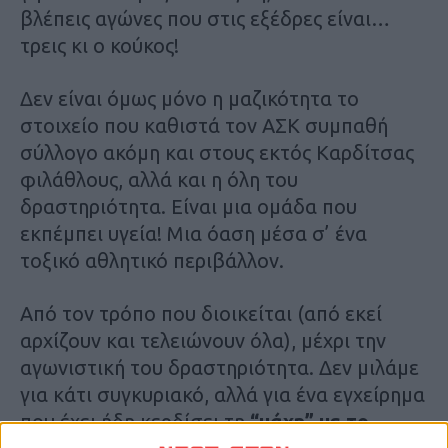
βλέπεις αγώνες που στις εξέδρες είναι…
τρεις κι ο κούκος!
Δεν είναι όμως μόνο η μαζικότητα το
στοιχείο που καθιστά τον ΑΣΚ συμπαθή
σύλλογο ακόμη και στους εκτός Καρδίτσας
φιλάθλους, αλλά και η όλη του
δραστηριότητα. Είναι μια ομάδα που
εκπέμπει υγεία! Μια όαση μέσα σ’ ένα
τοξικό αθλητικό περιβάλλον.
Από τον τρόπο που διοικείται (από εκεί
αρχίζουν και τελειώνουν όλα), μέχρι την
αγωνιστική του δραστηριότητα. Δεν μιλάμε
για κάτι συγκυριακό, αλλά για ένα εγχείρημα
που έχει ήδη κερδίσει τη
“μάχη” με το