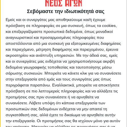
χρόνο
! Σπάνια μπορείς να το συναντήσεις
αυτό σε συλλόγους της περιφέρειας, αλλά
Σεβόμαστε την ιδιωτικότητά σας
και σε μικρομεσαίους του κέντρου, όχι μόνο
Εμείς και οι συνεργάτες μας αποθηκεύουμε και/ή έχουμε
στο μπάσκετ αλλά σε όλα τα αθλήματα.
πρόσβαση σε πληροφορίες σε μια συσκευή, όπως τα cookies,
και επεξεργαζόμαστε προσωπικά δεδομένα, όπως μοναδικοί
Η άνοδος στην κορυφαία κατηγορία (η
αναγνωριστικοί και προσαρμοσμένες πληροφορίες που
αποστέλλονται από μια συσκευή για εξατομικευμένες διαφημίσεις
πρώτη και μοναδική όλων των εποχών στον
και περιεχόμενο, μέτρηση διαφήμισης και περιεχομένου, έρευνα
διασυλλογικό αθλητισμό της Καρδίτσας σ’
ακροατηρίου και ανάπτυξη υπηρεσιών.
Με την άδειά σας, εμείς
ο,τι αφορά τα δημοφιλή σπορ) ήταν από
και οι συνεργάτες μας ενδέχεται να χρησιμοποιήσουμε ακριβή
δεδομένα γεωγραφικής τοποθεσίας και ταυτοποίησης μέσω
μόνη της ένα έπος που όμως έχει εξήγηση.
σάρωσης συσκευών. Μπορείτε να κάνετε κλικ για να συναινέσετε
στην επεξεργασία από εμάς και τους συνεργάτες μας όπως
Αποτέλεσμα ενός υπερβατικού αγώνα που
περιγράφεται παραπάνω. Εναλλακτικά, μπορείτε να αποκτήσετε
αντί να δημιουργεί αίσθημα κόπωσης και
πρόσβαση σε πιο λεπτομερείς πληροφορίες και να αλλάξετε τις
προτιμήσεις σας πριν συναινέσετε ή να αρνηθείτε να
κορεσμού, έδινε ακόμη μεγαλύτερα
συναινέσετε.
Λάβετε υπόψη ότι κάποια επεξεργασία των
ερεθίσματα κι ανανέωνε συνεχώς το
προσωπικών σας δεδομένων ενδέχεται να μην απαιτεί τη
ενδιαφέρον!
συγκατάθεσή σας, αλλά έχετε το δικαίωμα να αρνηθείτε αυτήν
την επεξεργασία. Οι προτιμήσεις σας θα ισχύουν μόνο για αυτόν
τον ιστότοπο. Μπορείτε να αλλάξετε τις προτιμήσεις σας ή να