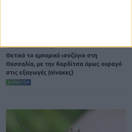
7 Αυγούστου 2026, 10:52 πμ
Θετικό το εμπορικό ισοζύγιο στη
Θεσσαλία, με την Καρδίτσα όμως ουραγό
στις εξαγωγές (πίνακες)
ΚΑΡΔΙΤΣΑ