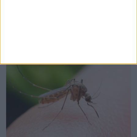
Θετικό το εμπορικό ισοζύγιο στη
Θεσσαλία, με την Καρδίτσα όμως ουραγό
στις εξαγωγές (πίνακες)
ΚΑΡΔΙΤΣΑ