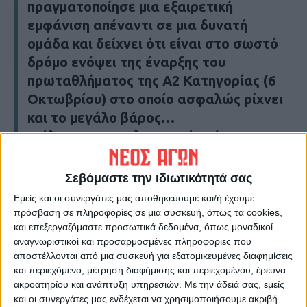
πραγματοποίησε μια εξαιρετική
εμφάνιση απέναντι σε μια δυνατή
ομάδα και δείχνει ότι είναι στο σωστό
δρόμο ενόψει της έναρξης του
πρωταθλήματος της Α2 Κατηγορίας (6
Οκτωβρίου) στο οποίο ασφαλώς ρίχνει
και το μεγάλο βάρος…
Μάλιστα αν αναλογιστούμε ότι η
εμφάνιση αυτή ήρθε με δύο σημαντικές
απουσίες του Καλέ και του
Σεβόμαστε την ιδιωτικότητά σας
Σαραμπαλίδη που αντιμετωπίζουν
Εμείς και οι συνεργάτες μας αποθηκεύουμε και/ή έχουμε
προβλήματα τραυματισμού και
πρόσβαση σε πληροφορίες σε μια συσκευή, όπως τα cookies,
προφυλάχθηκαν για να αποφευχθούν
και επεξεργαζόμαστε προσωπικά δεδομένα, όπως μοναδικοί
αναγνωριστικοί και προσαρμοσμένες πληροφορίες που
τα χειρότερα, ασφαλώς η αισιοδοξία
αποστέλλονται από μια συσκευή για εξατομικευμένες διαφημίσεις
για την εικόνα της ομάδας στο
και περιεχόμενο, μέτρηση διαφήμισης και περιεχομένου, έρευνα
πρωτάθλημα μεγαλώνει ακόμη
ακροατηρίου και ανάπτυξη υπηρεσιών.
Με την άδειά σας, εμείς
και οι συνεργάτες μας ενδέχεται να χρησιμοποιήσουμε ακριβή
περισσότερο, δίχως βεβαίως να