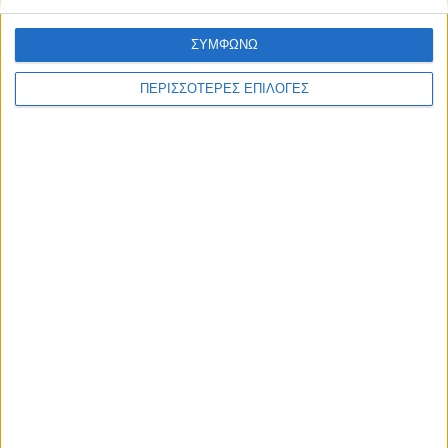
ΣΥΜΦΩΝΩ
ΠΕΡΙΣΣΟΤΕΡΕΣ ΕΠΙΛΟΓΕΣ
ΑΘΛΗΤΙΚΑ
Ο Αετός Καλλιφωνίου ...επέστρεψε!
(Φωτό+Βίντεο)