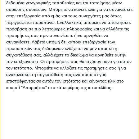
δεδομένα γεωγραφικής τοποθεσίας και ταυτοποίησης μέσω
μετατρέπεται σε έπαρση…
σάρωσης συσκευών. Μπορείτε να κάνετε κλικ για να συναινέσετε
στην επεξεργασία από εμάς και τους συνεργάτες μας όπως
περιγράφεται παραπάνω. Εναλλακτικά, μπορείτε να αποκτήσετε
Το μάτς είχε όλα τα χαρακτηριστικά του
πρόσβαση σε πιο λεπτομερείς πληροφορίες και να αλλάξετε τις
ντέρμπι και προϊδείασε για τις αναμετρήσεις
προτιμήσεις σας πριν συναινέσετε ή να αρνηθείτε να
στο πρωτάθλημα…
συναινέσετε.
Λάβετε υπόψη ότι κάποια επεξεργασία των
προσωπικών σας δεδομένων ενδέχεται να μην απαιτεί τη
Εγινε “μάχη” πόντο με πόντο για να
συγκατάθεσή σας, αλλά έχετε το δικαίωμα να αρνηθείτε αυτήν
φθάσουμε στη λήξη της τρίτης περιόδου
την επεξεργασία. Οι προτιμήσεις σας θα ισχύουν μόνο για αυτόν
όπου ο ΑΣΚ και πάλι βρέθηκε να προηγείται
τον ιστότοπο. Μπορείτε να αλλάξετε τις προτιμήσεις σας ή να
ανακαλέσετε τη συγκατάθεσή σας ανά πάσα στιγμή
με έναν μόλις πόντο και συγκεκριμένα με
επιστρέφοντας σε αυτόν τον ιστότοπο και κάνοντας κλικ στο
50-51…
κουμπί "Απορρήτου" στο κάτω μέρος της ιστοσελίδας.
Τελικά η τέταρτη περίοδος ήταν και η…
φαρμακερή για το συγκρότημα του Γιάννη
Τζήμα αφού όπως προαναφέραμε βρέθηκε
πίσω στο σκόρ με ένα μόλις καλάθι και η
πρόκριση πήγε στην Αμαλιάδα…
Βέβαια μ’ αυτά που έχει ζήσει ο Κόροιβος ο