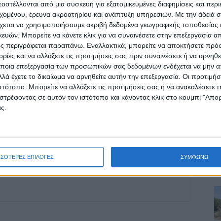
στέλλονται από μια συσκευή για εξατομικευμένες διαφημίσεις και περ
ρίδα ΝΕΟΣ ΑΓΩΝ στο Google News!
εχομένου, έρευνα ακροατηρίου και ανάπτυξη υπηρεσιών.
Με την άδειά σα
χεται να χρησιμοποιήσουμε ακριβή δεδομένα γεωγραφικής τοποθεσίας 
οχή της Καρδίτσας και ευρύτερα της Θεσσαλίας
ών. Μπορείτε να κάνετε κλικ για να συναινέσετε στην επεξεργασία απ
ς περιγράφεται παραπάνω. Εναλλακτικά, μπορείτε να αποκτήσετε πρό
ίες και να αλλάξετε τις προτιμήσεις σας πριν συναινέσετε ή να αρνηθεί
ΕΠΟΜΕΝΟ ΑΡΘΡΟ
ποια επεξεργασία των προσωπικών σας δεδομένων ενδέχεται να μην απ
101 νέα κρούσματα στο Ν. Καρδίτσας, 7.805
λά έχετε το δικαίωμα να αρνηθείτε αυτήν την επεξεργασία. Οι προτιμήσ
-
στη χώρα
ιστότοπο. Μπορείτε να αλλάξετε τις προτιμήσεις σας ή να ανακαλέσετε
στρέφοντας σε αυτόν τον ιστότοπο και κάνοντας κλικ στο κουμπί "Απ
ς.
ΣΣΟΤΕΡΕΣ ΕΠΙΛΟΓΕΣ
ΣΥΜΦΩΝΩ
ινή Εφημερίδα της Καρδίτσας