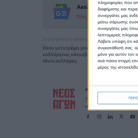
πληροφορίες που απο
Ακολούθησε την εφημε
διαφήμισης και περι
συνεργάτες μας ενδέ
Όλες οι εξελίξεις στην περι
μέσω σάρωσης συσκευ
συνεργάτες μας όπω
λεπτομερείς πληροφορ
ΠΡΟΗΓΟΥΜΕΝΟ ΑΡΘΡΟ
Λάβετε υπόψη ότι κά
Είχαν μετατρέψει μαντρί σε θερμοκήπιο
συγκατάθεσή σας, αλ
καλλιέργειας κάνναβης στα ορεινά της Αγιάς
μόνο για αυτόν τον 
πέντε συλλήψεις
ανά πάσα στιγμή επι
μέρος της ιστοσελίδα
ΝΕΟΣ ΑΓΩΝ
ΠΕΡΙ
https://neosagon.gr
Η Αρχαιότερη Καθημερινή Πρω