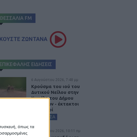
ΘΕΣΣΑΛΙΑ FM
ΚΟΥΣΤΕ ΖΩΝΤΑΝΑ
ΕΠΙΚΕΦΑΛΗΣ ΕΙΔΗΣΕΙΣ
6 Αυγούστου 2026, 7:48 μμ
Κρούσμα του ιού του
Δυτικού Νείλου στην
Κυψέλη του Δήμου
Σοφάδων - έκτακτοι
ψεκασμοί
ΚΑΡΔΙΤΣΑ
 συσκευή, όπως τα
6 Αυγούστου 2026, 10:11 πμ
προσαρμοσμένες