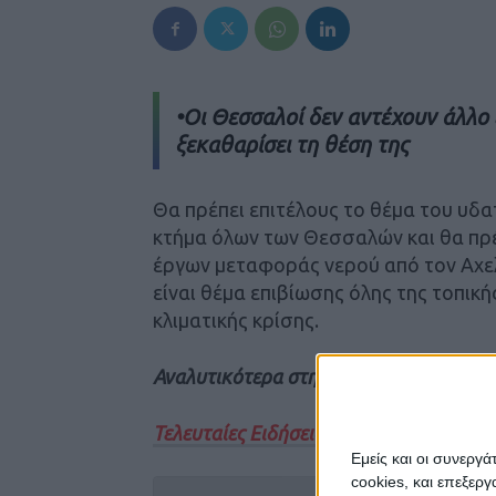
•Οι Θεσσαλοί δεν αντέχουν άλλο 
ξεκαθαρίσει τη θέση της
Θα πρέπει επιτέλους το θέμα του υδα
κτήμα όλων των Θεσσαλών και θα πρέ
έργων μεταφοράς νερού από τον Αχελ
είναι θέμα επιβίωσης όλης της τοπική
κλιματικής κρίσης.
Αναλυτικότερα στην έντυπη έκδοση του
Τελευταίες Ειδήσεις Σήμερα
Εμείς και οι συνεργ
cookies, και επεξε