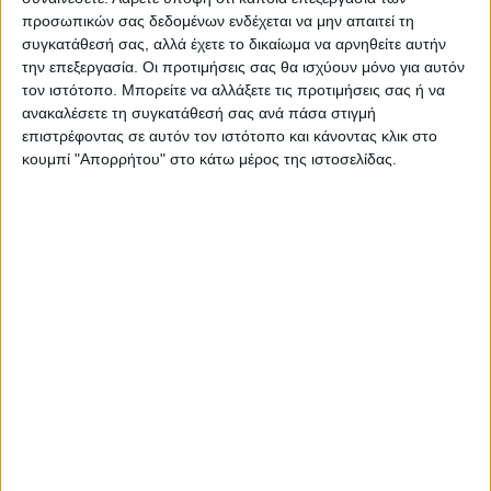
καρπών με κέλυφος είναι 36.984,90 εκτάρια
προσωπικών σας δεδομένων ενδέχεται να μην απαιτεί τη
και ξεπερνά την έκταση αναφοράς των
συγκατάθεσή σας, αλλά έχετε το δικαίωμα να αρνηθείτε αυτήν
την επεξεργασία. Οι προτιμήσεις σας θα ισχύουν μόνο για αυτόν
28.799 εκταρίων. Συνεπώς η μοναδιαία τιμή
τον ιστότοπο. Μπορείτε να αλλάξετε τις προτιμήσεις σας ή να
στήριξης υπολογίζεται διαιρώντας τον
ανακαλέσετε τη συγκατάθεσή σας ανά πάσα στιγμή
προϋπολογισμό του μέτρου για το έτος
επιστρέφοντας σε αυτόν τον ιστότοπο και κάνοντας κλικ στο
2018 (3.956.934 ευρώ) με τα επιλέξιμα
κουμπί "Απορρήτου" στο κάτω μέρος της ιστοσελίδας.
εκτάρια και διαμορφώνεται στα 107,00
ευρώ ανά εκτάριο.
Η συνολική επιλέξιμη έκταση για τη
συνδεδεμένη στήριξη στην καλλιέργεια των
μήλων είναι 8.406,51 εκτάρια και ξεπερνά
την έκταση αναφοράς των 8.391 εκταρίων.
Συνεπώς η μοναδιαία τιμή στήριξης
υπολογίζεται διαιρώντας τον
προϋπολογισμό του μέτρου για το έτος
2018 (3.956.934 ευρώ) με τα επιλέξιμα