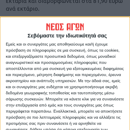
εκτάρια και διαμορφώνεται στα 81,90 ευρώ
ανά εκτάριο.
Η συνολική επιλέξιμη έκταση για τη
συνδεδεμένη στήριξη στον τομέα των
Σεβόμαστε την ιδιωτικότητά σας
πρωτεϊνούχων σανοδοτικών ψυχανθών
Εμείς και οι συνεργάτες μας αποθηκεύουμε και/ή έχουμε
είναι 193.872,55 εκτάρια και ξεπερνά την
πρόσβαση σε πληροφορίες σε μια συσκευή, όπως τα cookies,
έκταση αναφοράς των 94.558 εκταρίων.
και επεξεργαζόμαστε προσωπικά δεδομένα, όπως μοναδικοί
Συνεπώς η μοναδιαία τιμή στήριξης
αναγνωριστικοί και προσαρμοσμένες πληροφορίες που
αποστέλλονται από μια συσκευή για εξατομικευμένες διαφημίσεις
υπολογίζεται διαιρώντας τον
και περιεχόμενο, μέτρηση διαφήμισης και περιεχομένου, έρευνα
προϋπολογισμό του μέτρου για το έτος
ακροατηρίου και ανάπτυξη υπηρεσιών.
Με την άδειά σας, εμείς
2018 (25.531.408 ευρώ) με τα επιλέξιμα
και οι συνεργάτες μας ενδέχεται να χρησιμοποιήσουμε ακριβή
δεδομένα γεωγραφικής τοποθεσίας και ταυτοποίησης μέσω
εκτάρια και διαμορφώνεται στα 131,69
σάρωσης συσκευών. Μπορείτε να κάνετε κλικ για να συναινέσετε
ευρώ ανά εκτάριο.
στην επεξεργασία από εμάς και τους συνεργάτες μας όπως
περιγράφεται παραπάνω. Εναλλακτικά, μπορείτε να αποκτήσετε
Η συνολική επιλέξιμη έκταση για τη
πρόσβαση σε πιο λεπτομερείς πληροφορίες και να αλλάξετε τις
προτιμήσεις σας πριν συναινέσετε ή να αρνηθείτε να
συνδεδεμένη στήριξη στον τομέα των
συναινέσετε.
Λάβετε υπόψη ότι κάποια επεξεργασία των