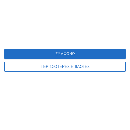
Δυτικού Νείλου στην Κυψέλη - ο Δήμος
Σοφάδων στις επηρεαζόμενες περιοχές
ΣΥΜΦΩΝΩ
ΠΕΡΙΣΣΟΤΕΡΕΣ ΕΠΙΛΟΓΕΣ
ΘΕΣΣΑΛΙΑ