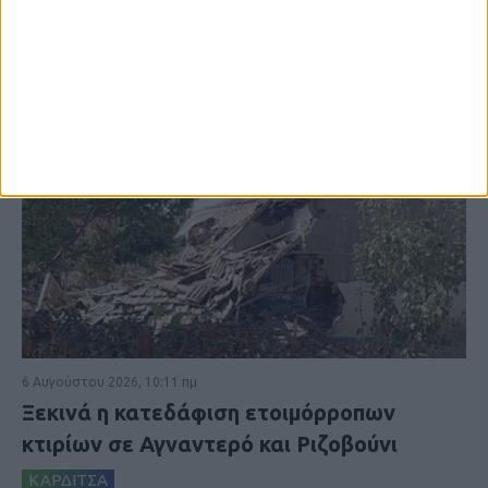
6 Αυγούστου 2026, 10:11 πμ
Ξεκινά η κατεδάφιση ετοιμόρροπων
κτιρίων σε Αγναντερό και Ριζοβούνι
ΚΑΡΔΙΤΣΑ