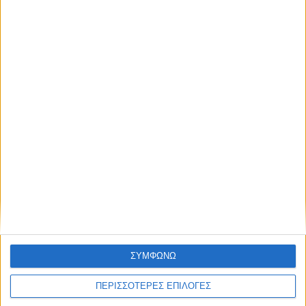
ΚΑΡΔΙΤΣΑ
2,3 εκατ. ευρώ για τη φοιτητική στέγη στο
Πανεπιστήμιο Θεσσαλίας
ΘΕΣΣΑΛΙΑ FM
ΑΚΟΥΣΤΕ ΖΩΝΤΑΝΑ
ΣΥΜΦΩΝΩ
ΠΕΡΙΣΣΟΤΕΡΕΣ ΕΠΙΛΟΓΕΣ
ΕΠΙΚΕΦΑΛΗΣ ΕΙΔΗΣΕΙΣ