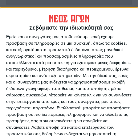
ΠΡΟΗΓΟΥΜΕΝΟ ΑΡΘΡΟ
ΕΠΟΜΕΝΟ ΑΡΘΡΟ
ΦΑΡΜΑΚΟΠΟΙΟΙ:ΑΛΥΣΙΔΑ
Στα 4 ΑΕΙ της χώρας που είναι
Σεβόμαστε την ιδιωτικότητά σας
ΑΛΛΗΛΕΓΓΥΗΣ ΓΙΑ ΤΟΥΣ
στα 1000 καλύτερα
Εμείς και οι συνεργάτες μας αποθηκεύουμε και/ή έχουμε
ΠΥΡΟΠΑΘΕΙΣ ΤΗΣ ΕΥΒΟΙΑΣ
παγκοσμίως τo Πανεπιστήμιο
πρόσβαση σε πληροφορίες σε μια συσκευή, όπως τα cookies,
Θεσσαλίας .
και επεξεργαζόμαστε προσωπικά δεδομένα, όπως μοναδικοί
αναγνωριστικοί και προσαρμοσμένες πληροφορίες που
αποστέλλονται από μια συσκευή για εξατομικευμένες διαφημίσεις
και περιεχόμενο, μέτρηση διαφήμισης και περιεχομένου, έρευνα
ακροατηρίου και ανάπτυξη υπηρεσιών.
Με την άδειά σας, εμείς
και οι συνεργάτες μας ενδέχεται να χρησιμοποιήσουμε ακριβή
δεδομένα γεωγραφικής τοποθεσίας και ταυτοποίησης μέσω
σάρωσης συσκευών. Μπορείτε να κάνετε κλικ για να συναινέσετε
στην επεξεργασία από εμάς και τους συνεργάτες μας όπως
ΝΕΟΣ ΑΓΩΝ
περιγράφεται παραπάνω. Εναλλακτικά, μπορείτε να αποκτήσετε
πρόσβαση σε πιο λεπτομερείς πληροφορίες και να αλλάξετε τις
https://neosagon.gr
προτιμήσεις σας πριν συναινέσετε ή να αρνηθείτε να
Η Αρχαιότερη Καθημερινή Πρωινή Εφημερίδα της Καρδίτσας
συναινέσετε.
Λάβετε υπόψη ότι κάποια επεξεργασία των
προσωπικών σας δεδομένων ενδέχεται να μην απαιτεί τη