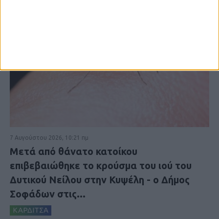
7 Αυγούστου 2026, 10:21 πμ
Μετά από θάνατο κατοίκου
επιβεβαιώθηκε το κρούσμα του ιού του
Δυτικού Νείλου στην Κυψέλη - ο Δήμος
Σοφάδων στις...
ΚΑΡΔΙΤΣΑ