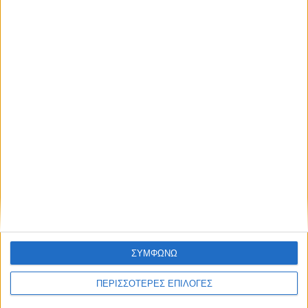
2,3 εκατ. ευρώ για τη φοιτητική στέγη στο
Πανεπιστήμιο Θεσσαλίας
ΘΕΣΣΑΛΙΑ FM
ΑΚΟΥΣΤΕ ΖΩΝΤΑΝΑ
ΣΥΜΦΩΝΩ
ΠΕΡΙΣΣΟΤΕΡΕΣ ΕΠΙΛΟΓΕΣ
ΕΠΙΚΕΦΑΛΗΣ ΕΙΔΗΣΕΙΣ