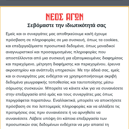
ΠΡΟΗΓΟΥΜΕΝΟ ΑΡΘΡΟ
ΕΠΟΜΕΝΟ ΑΡΘΡΟ
Νέα προγράμματα για τη
Σε... ρηχά νερά στην
στήριξη της
Καρδίτσα το πρόγραμμα
Σεβόμαστε την ιδιωτικότητά σας
επιχειρηματικότητας στη
«Συν - Εργασία»
Εμείς και οι συνεργάτες μας αποθηκεύουμε και/ή έχουμε
Θεσσαλία
πρόσβαση σε πληροφορίες σε μια συσκευή, όπως τα cookies,
και επεξεργαζόμαστε προσωπικά δεδομένα, όπως μοναδικοί
αναγνωριστικοί και προσαρμοσμένες πληροφορίες που
αποστέλλονται από μια συσκευή για εξατομικευμένες διαφημίσεις
και περιεχόμενο, μέτρηση διαφήμισης και περιεχομένου, έρευνα
ακροατηρίου και ανάπτυξη υπηρεσιών.
Με την άδειά σας, εμείς
και οι συνεργάτες μας ενδέχεται να χρησιμοποιήσουμε ακριβή
δεδομένα γεωγραφικής τοποθεσίας και ταυτοποίησης μέσω
σάρωσης συσκευών. Μπορείτε να κάνετε κλικ για να συναινέσετε
στην επεξεργασία από εμάς και τους συνεργάτες μας όπως
ΝΕΟΣ ΑΓΩΝ
περιγράφεται παραπάνω. Εναλλακτικά, μπορείτε να αποκτήσετε
https://neosagon.gr
πρόσβαση σε πιο λεπτομερείς πληροφορίες και να αλλάξετε τις
Η Αρχαιότερη Καθημερινή Πρωινή Εφημερίδα της Καρδίτσας
προτιμήσεις σας πριν συναινέσετε ή να αρνηθείτε να
συναινέσετε.
Λάβετε υπόψη ότι κάποια επεξεργασία των
προσωπικών σας δεδομένων ενδέχεται να μην απαιτεί τη