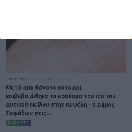
7 Αυγούστου 2026, 10:21 πμ
Μετά από θάνατο κατοίκου
επιβεβαιώθηκε το κρούσμα του ιού του
Δυτικού Νείλου στην Κυψέλη - ο Δήμος
Σοφάδων στις...
ΚΑΡΔΙΤΣΑ