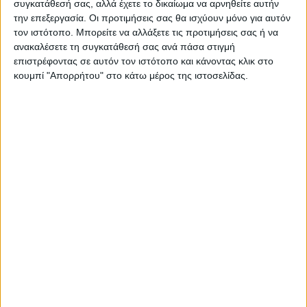
συγκατάθεσή σας, αλλά έχετε το δικαίωμα να αρνηθείτε αυτήν
την επεξεργασία. Οι προτιμήσεις σας θα ισχύουν μόνο για αυτόν
τον ιστότοπο. Μπορείτε να αλλάξετε τις προτιμήσεις σας ή να
ΠΑΡΟΜΟΙΑ ΑΡΘΡΑ
ανακαλέσετε τη συγκατάθεσή σας ανά πάσα στιγμή
επιστρέφοντας σε αυτόν τον ιστότοπο και κάνοντας κλικ στο
κουμπί "Απορρήτου" στο κάτω μέρος της ιστοσελίδας.
ΚΑΡΔΙΤΣΑ
Υψηλός ο κίνδυνος πυρκαγιάς την Κυριακή