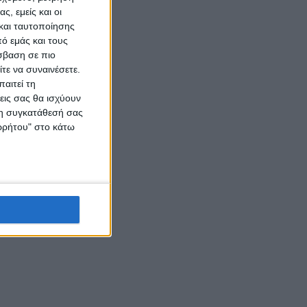
ς, εμείς και οι
και ταυτοποίησης
ό εμάς και τους
σβαση σε πιο
τε να συναινέσετε.
αιτεί τη
εις σας θα ισχύουν
 τη συγκατάθεσή σας
ορρήτου" στο κάτω