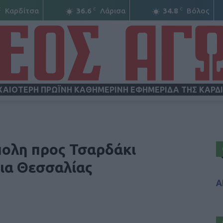
C
C
C
Καρδίτσα
36.6
Λάρισα
34.8
Βόλος
ΧΑΙΟΤΕΡΗ ΠΡΩΪΝΗ ΚΑΘΗΜΕΡΙΝΗ ΕΦΗΜΕΡΙΔΑ ΤΗΣ ΚΑΡΔ
ΝΕΟΣ
ολη προς Τσαρδάκι
ια Θεσσαλίας
Α
ΑΓΩΝ