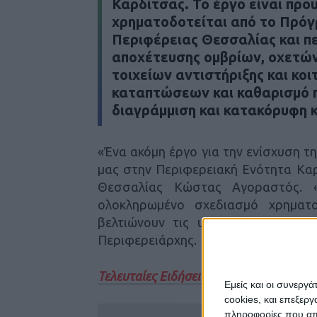
Καρδίτσας. Το έργο είναι προ
χρηματοδοτείται από το Πρό
Περιφέρειας Θεσσαλίας και π
αποχέτευσης ομβρίων, οχετώ
τοιχείων αντιστήριξης και κ
καταπτώσεων και καθαρισμό π
διαγράμμιση και κατακόρυφη κ
«Ένα ακόμη έργο για την ενίσχυση τ
μας στην Περιφερειακή Ενότητα Κα
Θεσσαλίας Κώστας Αγοραστός. 
ολοκληρωμένο σχεδιασμό χρηματο
βελτιώνουν τις υποδομές και την
Περιφερειάρχης.
Τελευταίες Ειδήσεις Σήμερα
Εμείς και οι συνεργ
cookies, και επεξε
πληροφορίες που απο