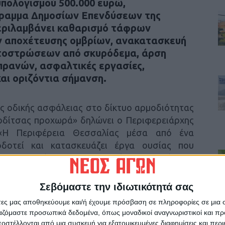
ϋπολογισμού 500.000 ευρώ,
γραμμα Δημοσίων Επενδύσεων της
εριλαμβάνει καθαρισμό τάφρων
ν αποχέτευσης ομβρίων, ανακατασκευή
οιτοστρώσεων από σκυρόδεμα, άρση
ρανών, ασφαλτικές εργασίες,
αι οριζόντια σήμανση.
ης οδικής ασφάλειας στο δίκτυο αρμοδιότητας
ρδίτσας προχωρά» δηλώνει ο Περιφερειάρχης
«Η Περιφέρεια Θεσσαλίας μέσα από ένα
δοτεί και κατασκευάζει έργα ουσίας που
 καθημερινότητα των πολιτών» προσθέτει ο
Σεβόμαστε την ιδιωτικότητά σας
άτες μας αποθηκεύουμε και/ή έχουμε πρόσβαση σε πληροφορίες σε μια
ργαζόμαστε προσωπικά δεδομένα, όπως μοναδικοί αναγνωριστικοί και 
στέλλονται από μια συσκευή για εξατομικευμένες διαφημίσεις και περ