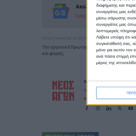
διαφήμισης και περι
Ακολούθησε την εφημε
συνεργάτες μας ενδέ
Όλες οι εξελίξεις στην περι
μέσω σάρωσης συσκευ
συνεργάτες μας όπω
λεπτομερείς πληροφορ
Λάβετε υπόψη ότι κά
ΠΡΟΗΓΟΥΜΕΝΟ ΑΡΘΡΟ
συγκατάθεσή σας, αλ
Την εργατική Πρωτομαγιά τιμούν σωματεία
μόνο για αυτόν τον 
και φορείς
ανά πάσα στιγμή επι
μέρος της ιστοσελίδα
ΝΕΟΣ ΑΓΩΝ
https://neosagon.gr
ΠΕΡΙ
Η Αρχαιότερη Καθημερινή Πρω