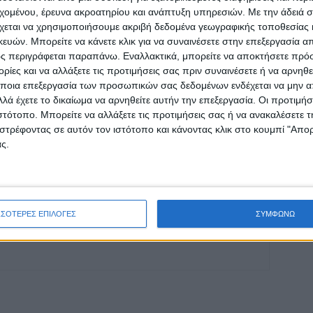
εχομένου, έρευνα ακροατηρίου και ανάπτυξη υπηρεσιών.
Με την άδειά σα
ρίδα ΝΕΟΣ ΑΓΩΝ στο Google News!
χεται να χρησιμοποιήσουμε ακριβή δεδομένα γεωγραφικής τοποθεσίας 
οχή της Καρδίτσας και ευρύτερα της Θεσσαλίας
ών. Μπορείτε να κάνετε κλικ για να συναινέσετε στην επεξεργασία απ
ς περιγράφεται παραπάνω. Εναλλακτικά, μπορείτε να αποκτήσετε πρό
ίες και να αλλάξετε τις προτιμήσεις σας πριν συναινέσετε ή να αρνηθεί
ποια επεξεργασία των προσωπικών σας δεδομένων ενδέχεται να μην απ
ΕΠΟΜΕΝΟ ΑΡΘΡΟ
λά έχετε το δικαίωμα να αρνηθείτε αυτήν την επεξεργασία. Οι προτιμήσ
Σε πλήρη εξέλιξη οι εργασίες στο νότιο τμήμα
ιστότοπο. Μπορείτε να αλλάξετε τις προτιμήσεις σας ή να ανακαλέσετε
του Ε65
στρέφοντας σε αυτόν τον ιστότοπο και κάνοντας κλικ στο κουμπί "Απ
ς.
ΣΣΟΤΕΡΕΣ ΕΠΙΛΟΓΕΣ
ΣΥΜΦΩΝΩ
ινή Εφημερίδα της Καρδίτσας