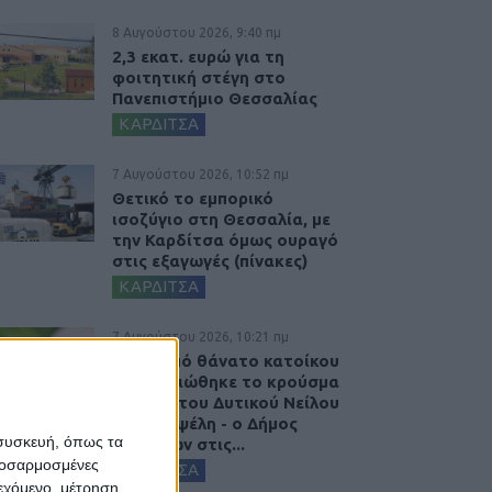
8 Αυγούστου 2026, 9:40 πμ
2,3 εκατ. ευρώ για τη
φοιτητική στέγη στο
Πανεπιστήμιο Θεσσαλίας
ΚΑΡΔΙΤΣΑ
7 Αυγούστου 2026, 10:52 πμ
Θετικό το εμπορικό
ισοζύγιο στη Θεσσαλία, με
την Καρδίτσα όμως ουραγό
στις εξαγωγές (πίνακες)
ΚΑΡΔΙΤΣΑ
7 Αυγούστου 2026, 10:21 πμ
Μετά από θάνατο κατοίκου
επιβεβαιώθηκε το κρούσμα
του ιού του Δυτικού Νείλου
στην Κυψέλη - ο Δήμος
 συσκευή, όπως τα
Σοφάδων στις...
προσαρμοσμένες
ΚΑΡΔΙΤΣΑ
ιεχόμενο, μέτρηση